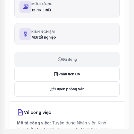
MỨC LƯƠNG
payments
12-16 TRIỆU
KINH NGHIỆM
Mới tốt nghiệp
block
Đã đóng
analytics
Phân tích CV
record_voice_over
Luyện phỏng vấn
description
Về công việc
Mô tả công việc:
Tuyển dụng Nhân viên Kinh
doanh (Sales Staff) cho công ty Nhật Bản. Công