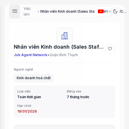
Việc
menu
dark_mode
expand_more
VI
Nhân viên Kinh doanh (Sales Staff) (HSK5/HCM/Chemical)
chevron_right
làm
Nhân viên Kinh doanh (Sales Staff) (HSK5/HCM/Chemical)
favorite
•
Job Agent Network
Quận Bình Thạnh
Ngành nghề
Kinh doanh hoá chất
Loại việc
Đăng vào
Toàn thời gian
7 tháng trước
Hạn chót
19/01/2026