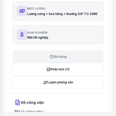
MỨC LƯƠNG
payments
Lương cứng + hoa hồng + thưởng (UP TO 25M)
KINH NGHIỆM
Mới tốt nghiệp
block
Đã đóng
analytics
Phân tích CV
record_voice_over
Luyện phỏng vấn
description
Về công việc
Mô tả công việc: