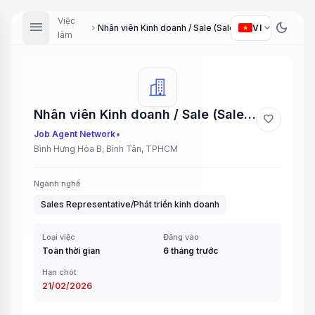
Việc
menu
dark_mode
expand_more
Nhân viên Kinh doanh / Sale (Sales Staff)
VI
chevron_right
làm
Nhân viên Kinh doanh / Sale (Sales Staff)
favorite
•
Job Agent Network
Bình Hưng Hòa B, Bình Tân, TPHCM
Ngành nghề
Sales Representative/Phát triển kinh doanh
Loại việc
Đăng vào
Toàn thời gian
6 tháng trước
Hạn chót
21/02/2026