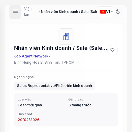
Việc
menu
dark_mode
expand_more
VI
Nhân viên Kinh doanh / Sale (Sales Executive)
chevron_right
làm
Nhân viên Kinh doanh / Sale (Sales Executive)
favorite
•
Job Agent Network
Bình Hưng Hòa B, Bình Tân, TPHCM
Ngành nghề
Sales Representative/Phát triển kinh doanh
Loại việc
Đăng vào
Toàn thời gian
6 tháng trước
Hạn chót
20/02/2026