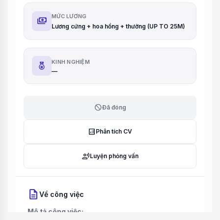
MỨC LƯƠNG
payments
Lương cứng + hoa hồng + thưởng (UP TO 25M)
KINH NGHIỆM
—
block
Đã đóng
analytics
Phân tích CV
record_voice_over
Luyện phỏng vấn
description
Về công việc
Mô tả công việc: