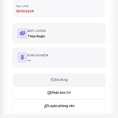
Hạn chót
10/01/2026
MỨC LƯƠNG
payments
Thỏa thuận
KINH NGHIỆM
—
block
Đã đóng
analytics
Phân tích CV
record_voice_over
Luyện phỏng vấn