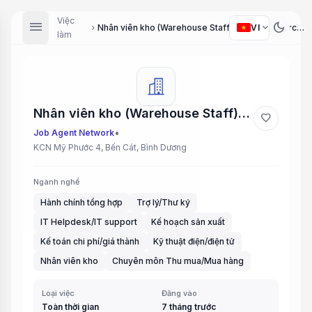
Việc
menu
dark_mode
expand_more
VI
Nhân viên kho (Warehouse Staff), Thu mua (Purchasing Staff), Kế hoạch (Planning Staff), Trợ lý tiếng Trung (Chinese Assistant), Kế toán kho (Warehouse Accountant), Nhân viên IT (IT Staff), Nhân viên công nghệ hiện trường (Field Technology Staff), Nhân ...
chevron_right
làm
Nhân viên kho (Warehouse Staff), Thu mua (Purchasing Staff), Kế hoạch (Planning Staff), Trợ lý tiếng Trung (Chinese Assistant), Kế toán kho (Warehouse Accountant), Nhân viên IT (IT Staff), Nhân viên công nghệ hiện trường (Field Technology Staff), Nhân ...
favorite
•
Job Agent Network
KCN Mỹ Phước 4, Bến Cát, Bình Dương
Ngành nghề
Hành chính tổng hợp
Trợ lý/Thư ký
IT Helpdesk/IT support
Kế hoạch sản xuất
Kế toán chi phí/giá thành
Kỹ thuật điện/điện tử
Nhân viên kho
Chuyên môn Thu mua/Mua hàng
Loại việc
Đăng vào
Toàn thời gian
7 tháng trước