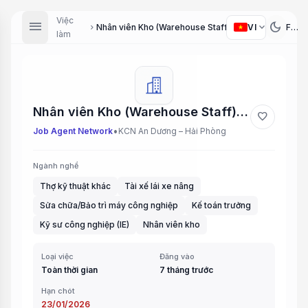
Việc
menu
dark_mode
expand_more
VI
Nhân viên Kho (Warehouse Staff), Lái xe nâng (Forklift Driver), Nhân viên IE (IE Staff), Nhân viên Sửa máy (Machine Repair Staff), Kế toán trưởng (Chief Accountant), Nhân viên Kỹ thuật (Technician)
chevron_right
làm
Nhân viên Kho (Warehouse Staff), Lái xe nâng (Forklift Driver), Nhân viên IE (IE Staff), Nhân viên Sửa máy (Machine Repair Staff), Kế toán trưởng (Chief Accountant), Nhân viên Kỹ thuật (Technician)
favorite
•
Job Agent Network
KCN An Dương – Hải Phòng
Ngành nghề
Thợ kỹ thuật khác
Tài xế lái xe nâng
Sửa chữa/Bảo trì máy công nghiệp
Kế toán trưởng
Kỹ sư công nghiệp (IE)
Nhân viên kho
Loại việc
Đăng vào
Toàn thời gian
7 tháng trước
Hạn chót
23/01/2026