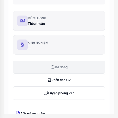
MỨC LƯƠNG
payments
Thỏa thuận
KINH NGHIỆM
—
block
Đã đóng
analytics
Phân tích CV
record_voice_over
Luyện phỏng vấn
description
Về công việc