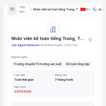
Việc
menu
dark_mode
expand_more
VI
Nhân viên kế toán tiếng Trung, Tổ trưởng sản xuất (Chinese Speaking Accountant, Production Supervisor)
chevron_right
làm
Nhân viên kế toán tiếng Trung, Tổ trưởng sản xuất (Chinese Speaking Accountant, Production Supervisor)
favorite
•
Job Agent Network
KCN Bình Xuyên 1, Phú Thọ
Ngành nghề
Trưởng chuyền/Tổ trưởng sản xuất
Kế toán tổng hợp
Loại việc
Đăng vào
Toàn thời gian
7 tháng trước
Hạn chót
23/01/2026