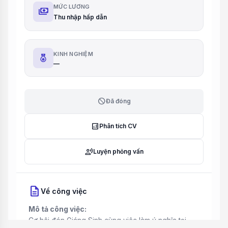
MỨC LƯƠNG
payments
Thu nhập hấp dẫn
KINH NGHIỆM
—
block
Đã đóng
analytics
Phân tích CV
record_voice_over
Luyện phỏng vấn
description
Về công việc
Mô tả công việc:
Cơ hội đón Giáng Sinh cùng việc làm ý nghĩa tại