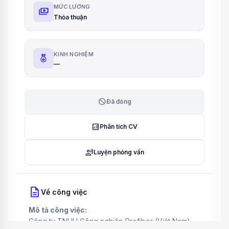
MỨC LƯƠNG
payments
Thỏa thuận
KINH NGHIỆM
—
block
Đã đóng
analytics
Phân tích CV
record_voice_over
Luyện phỏng vấn
description
Về công việc
Mô tả công việc:
Công ty TNHH Công nghiệp Profiber (Việt Nam)