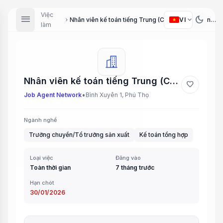
Việc
menu
dark_mode
expand_more
VI
Nhân viên kế toán tiếng Trung (Chinese-speaking Accountant), Tổ trưởng sản xuất (Production Supervisor)
chevron_right
làm
Nhân viên kế toán tiếng Trung (Chinese-speaking Accountant), Tổ trưởng sản xuất (Production Supervisor)
favorite
•
Job Agent Network
Bình Xuyên 1, Phú Thọ
Ngành nghề
Trưởng chuyền/Tổ trưởng sản xuất
Kế toán tổng hợp
Loại việc
Đăng vào
Toàn thời gian
7 tháng trước
Hạn chót
30/01/2026