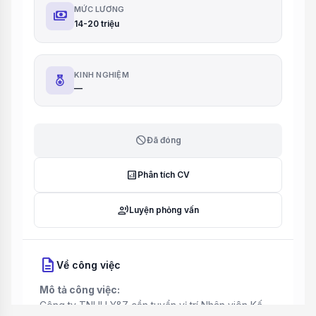
MỨC LƯƠNG
payments
14-20 triệu
KINH NGHIỆM
—
block
Đã đóng
analytics
Phân tích CV
record_voice_over
Luyện phỏng vấn
description
Về công việc
Mô tả công việc:
Công ty TNHH Y&Z cần tuyển vị trí Nhân viên Kế