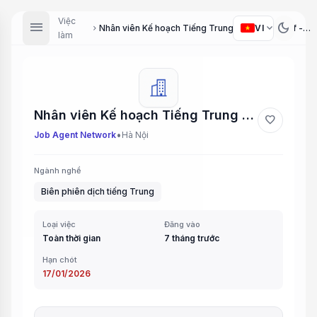
Việc
menu
dark_mode
expand_more
VI
Nhân viên Kế hoạch Tiếng Trung (Planning Staff - Chinese Speaking)
chevron_right
làm
Nhân viên Kế hoạch Tiếng Trung (Planning Staff - Chinese Speaking)
favorite
•
Job Agent Network
Hà Nội
Ngành nghề
Biên phiên dịch tiếng Trung
Loại việc
Đăng vào
Toàn thời gian
7 tháng trước
Hạn chót
17/01/2026