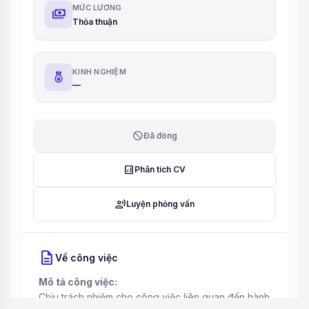
MỨC LƯƠNG
payments
Thỏa thuận
KINH NGHIỆM
—
block
Đã đóng
analytics
Phân tích CV
record_voice_over
Luyện phỏng vấn
description
Về công việc
Mô tả công việc:
Chịu trách nhiệm cho công việc liên quan đến hành