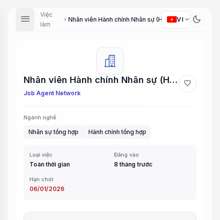
Việc
menu
dark_mode
expand_more
VI
Nhân viên Hành chính Nhân sự (HR/Admin Staff)
chevron_right
làm
Nhân viên Hành chính Nhân sự (HR/Admin Staff)
favorite
Job Agent Network
Ngành nghề
Nhân sự tổng hợp
Hành chính tổng hợp
Loại việc
Đăng vào
Toàn thời gian
8 tháng trước
Hạn chót
06/01/2026