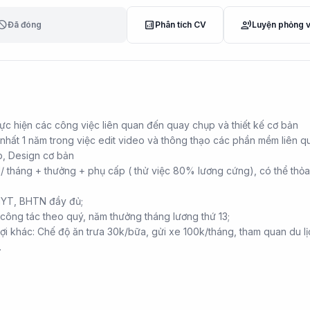
lock
analytics
record_voice_over
Đã đóng
Phân tích CV
Luyện phỏng 
ực hiện các công việc liên quan đến quay chụp và thiết kế cơ bản
 nhất 1 năm trong việc edit video và thông thạo các phần mềm liên q
p, Design cơ bản
 tháng + thưởng + phụ cấp ( thử việc 80% lương cứng), có thể thỏa
YT, BHTN đầy đủ;
công tác theo quý, năm thưởng tháng lương thứ 13;
ợi khác: Chế độ ăn trưa 30k/bữa, gửi xe 100k/tháng, tham quan du lị
…