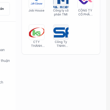
vấn
Job House
Công ty cổ
CÔNG TY
phần TMI
CỔ PHẦN
HELI CARE
CTY
Công Ty
THÀNH
TNHH
uan
KIM SƠN
Công Nghệ
PHAMATECH
Phần Mềm
Nasani
 thuận
ch