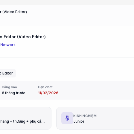
r (Video Editor)
 Editor (Video Editor)
 Network
 Editor
Đăng vào
Hạn chót
6 tháng trước
11/02/2026
G
KINH NGHIỆM
10M – 12M/ tháng + thưởng + phụ cấp ( thử việc 80% lương cứng), có thể thỏa thuận theo năng lực
Junior