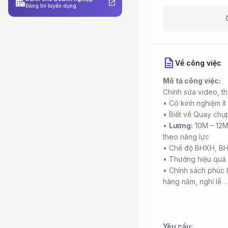
apartment
open_in_new
Đăng tin tuyển dụng
b
description
Về công việc
Mô tả công việc:
Chỉnh sửa video, th
• Có kinh nghiệm ít
• Biết về Quay chụ
•
Lương:
10M – 12M/
theo năng lực
• Chế độ BHXH, BH
• Thưởng hiệu quả 
• Chính sách phúc l
hàng năm, nghỉ lễ 
Yêu cầu: