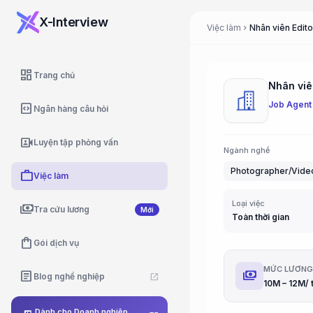
X-Interview
Việc làm
Nhân viên Edito
chevron_right
dashboard
Trang chủ
Nhân viên
Job Agent
code_blocks
Ngân hàng câu hỏi
video_camera_front
Luyện tập phỏng vấn
Ngành nghề
Photographer/Video
work
Việc làm
Loại việc
payments
Tra cứu lương
Mới
Toàn thời gian
shopping_bag
Gói dịch vụ
MỨC LƯƠN
payments
article
Blog nghề nghiệp
open_in_new
Dành cho Doanh nghiệp