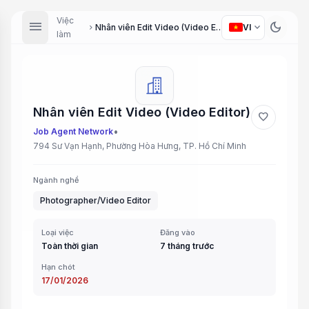
Việc
menu
dark_mode
expand_more
Nhân viên Edit Video (Video Editor)
VI
chevron_right
làm
Nhân viên Edit Video (Video Editor)
favorite
•
Job Agent Network
794 Sư Vạn Hạnh, Phường Hòa Hưng, TP. Hồ Chí Minh
Ngành nghề
Photographer/Video Editor
Loại việc
Đăng vào
Toàn thời gian
7 tháng trước
Hạn chót
17/01/2026