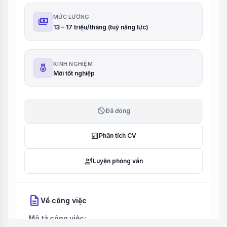
MỨC LƯƠNG
payments
13 – 17 triệu/tháng (tuỳ năng lực)
KINH NGHIỆM
Mới tốt nghiệp
block
Đã đóng
analytics
Phân tích CV
record_voice_over
Luyện phỏng vấn
description
Về công việc
Mô tả công việc: