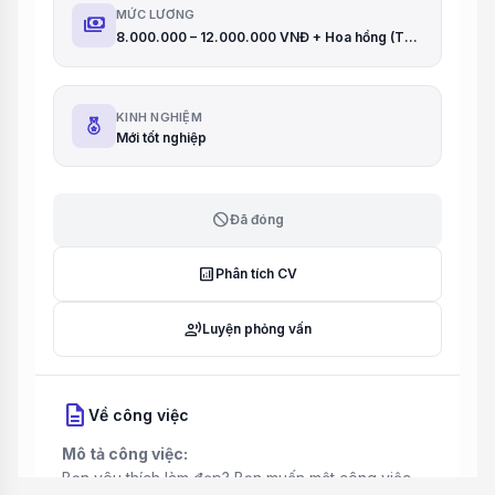
MỨC LƯƠNG
payments
8.000.000 – 12.000.000 VNĐ + Hoa hồng (Tổng thu nhập không giới hạn)
KINH NGHIỆM
Mới tốt nghiệp
block
Đã đóng
analytics
Phân tích CV
record_voice_over
Luyện phỏng vấn
description
Về công việc
Mô tả công việc:
Bạn yêu thích làm đẹp? Bạn muốn một công việc