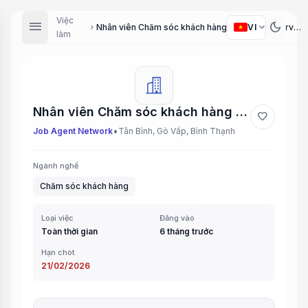
Việc
menu
dark_mode
expand_more
VI
Nhân viên Chăm sóc khách hàng (Customer Service Staff)
chevron_right
làm
Nhân viên Chăm sóc khách hàng (Customer Service Staff)
favorite
•
Job Agent Network
Tân Bình, Gò Vấp, Bình Thạnh
Ngành nghề
Chăm sóc khách hàng
Loại việc
Đăng vào
Toàn thời gian
6 tháng trước
Hạn chót
21/02/2026