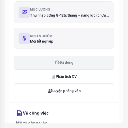
MỨC LƯƠNG
payments
Thu nhập cứng 8-12tr/tháng + năng lực (chưa bao gồm hoa hồng)
KINH NGHIỆM
Mới tốt nghiệp
block
Đã đóng
analytics
Phân tích CV
record_voice_over
Luyện phỏng vấn
description
Về công việc
Mô tả công việc: