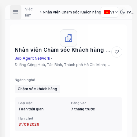
Việc
menu
dark_mode
expand_more
VI
Nhân viên Chăm sóc Khách hàng (Customer Service Staff)
chevron_right
làm
Nhân viên Chăm sóc Khách hàng (Customer Service Staff)
favorite
•
Job Agent Network
Đường Cộng Hoà, Tân Bình, Thành phố Hồ Chí Minh; Khu vực City Land, Gò Vấp, Thành phố Hồ Chí Minh; Đường D5, Bình Thạnh, Thành phố Hồ Chí Minh
Ngành nghề
Chăm sóc khách hàng
Loại việc
Đăng vào
Toàn thời gian
7 tháng trước
Hạn chót
31/01/2026