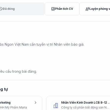
lock
analytics
record_voice_over
Đã đóng
Phân tích CV
Luyện phỏng 
s Ngon Việt Nam cần tuyển vị trí Nhân viên báo giá.
yêu cầu trong bài đăng.
g tự
chevron_right
rketing
Nhân Viên Kinh Doanh LCB 8-12 Tr + Thưởng 
NHH Mỹ Phẩm Maria
Công ty cổ phần bất động sản Nam Miền Trung