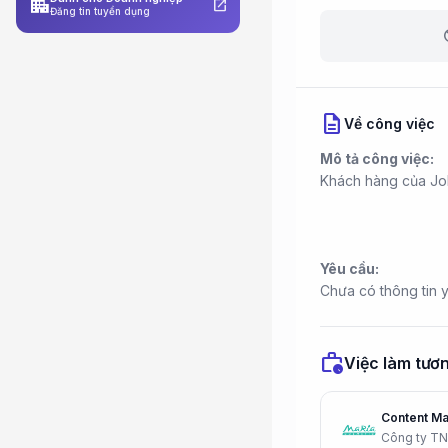
apartment
open_in_new
Đăng tin tuyển dụng
b
description
Về công việc
Mô tả công việc:
Khách hàng của Job
Yêu cầu:
Chưa có thông tin 
work_history
Việc làm tươn
Content Ma
Công ty T