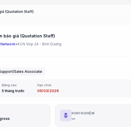
iá (Quotation Staff)
n báo giá (Quotation Staff)
•
 Network
KCN Vsip 2A - Bình Dương
Support/Sales Associate
Đăng vào
Hạn chót
5 tháng trước
09/03/2026
G
KINH NGHIỆM
u gross
—