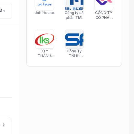
vấn
Job House
Công ty cổ
CÔNG TY
phần TMI
CỔ PHẦN
HELI CARE
CTY
Công Ty
THÀNH
TNHH
KIM SƠN
Công Nghệ
PHAMATECH
Phần Mềm
Nasani
chevron_right
(Được đào tạo)