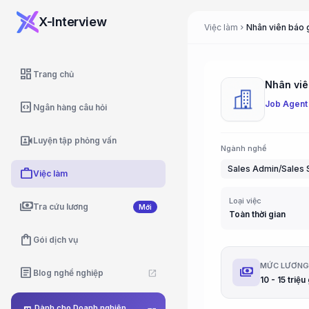
X-Interview
Việc làm
Nhân viên báo g
chevron_right
dashboard
Trang chủ
Nhân viê
Job Agent
code_blocks
Ngân hàng câu hỏi
video_camera_front
Luyện tập phỏng vấn
Ngành nghề
Sales Admin/Sales 
work
Việc làm
Loại việc
payments
Tra cứu lương
Mới
Toàn thời gian
shopping_bag
Gói dịch vụ
MỨC LƯƠN
payments
article
Blog nghề nghiệp
open_in_new
10 - 15 triệ
Dành cho Doanh nghiệp