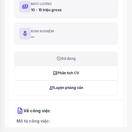
MỨC LƯƠNG
payments
10 - 15 triệu gross
KINH NGHIỆM
—
block
Đã đóng
analytics
Phân tích CV
record_voice_over
Luyện phỏng vấn
description
Về công việc
Mô tả công việc: