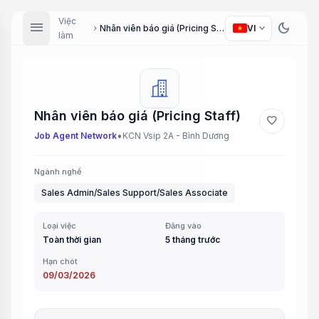
Việc
menu
dark_mode
expand_more
Nhân viên báo giá (Pricing Staff)
VI
chevron_right
làm
Nhân viên báo giá (Pricing Staff)
favorite
•
Job Agent Network
KCN Vsip 2A - Bình Dương
Ngành nghề
Sales Admin/Sales Support/Sales Associate
Loại việc
Đăng vào
Toàn thời gian
5 tháng trước
Hạn chót
09/03/2026