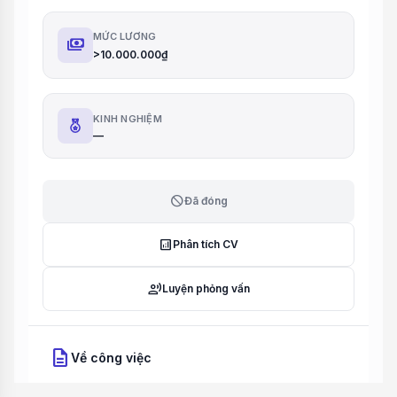
MỨC LƯƠNG
payments
>10.000.000₫
KINH NGHIỆM
—
block
Đã đóng
analytics
Phân tích CV
record_voice_over
Luyện phỏng vấn
description
Về công việc
Mô tả công việc: