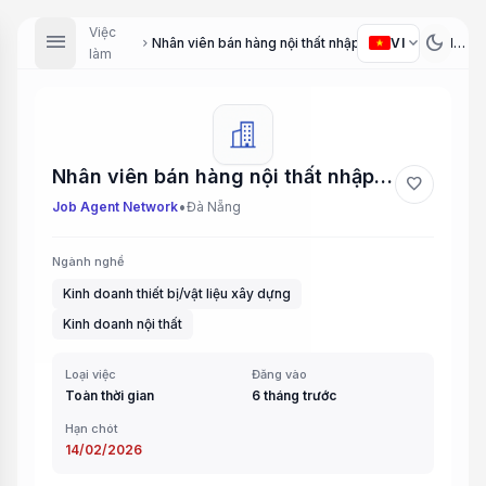
Việc
menu
dark_mode
expand_more
VI
Nhân viên bán hàng nội thất nhập khẩu (Sales - Imported Furniture) / Nhân viên bán hàng đá xây dựng nhập khẩu (Sales - Imported Building Stone)
chevron_right
làm
Nhân viên bán hàng nội thất nhập khẩu (Sales - Imported Furniture) / Nhân viên bán hàng đá xây dựng nhập khẩu (Sales - Imported Building Stone)
favorite
•
Job Agent Network
Đà Nẵng
Ngành nghề
Kinh doanh thiết bị/vật liệu xây dựng
Kinh doanh nội thất
Loại việc
Đăng vào
Toàn thời gian
6 tháng trước
Hạn chót
14/02/2026