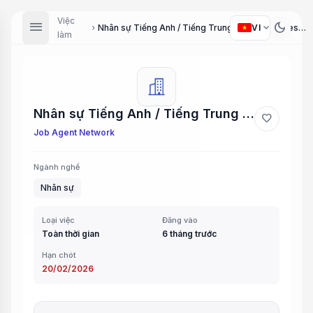
Việc
menu
dark_mode
expand_more
VI
Nhân sự Tiếng Anh / Tiếng Trung (English/Chinese Speaking Staff)
chevron_right
làm
Nhân sự Tiếng Anh / Tiếng Trung (English/Chinese Speaking Staff)
favorite
Job Agent Network
Ngành nghề
Nhân sự
Loại việc
Đăng vào
Toàn thời gian
6 tháng trước
Hạn chót
20/02/2026