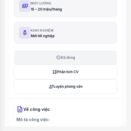
MỨC LƯƠNG
payments
15 – 20 triệu/tháng
KINH NGHIỆM
Mới tốt nghiệp
block
Đã đóng
analytics
Phân tích CV
record_voice_over
Luyện phỏng vấn
description
Về công việc
Mô tả công việc: