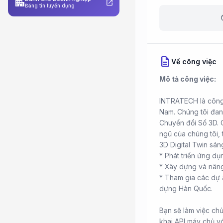
apartment
open_in_new
Đăng tin tuyển dụng
b
description
Về công việc
Mô tả công việc:
INTRATECH là công 
Nam. Chúng tôi đang
Chuyển đổi Số 3D. C
ngũ của chúng tôi,
3D Digital Twin sán
* Phát triển ứng d
* Xây dựng và nâng
* Tham gia các dự 
dựng Hàn Quốc.
Bạn sẽ làm việc chủ
khai API máy chủ v