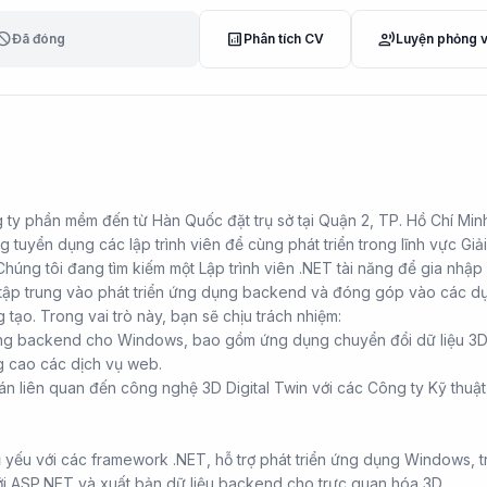
lock
analytics
record_voice_over
Đã đóng
Phân tích CV
Luyện phỏng 
ty phần mềm đến từ Hàn Quốc đặt trụ sở tại Quận 2, TP. Hồ Chí Minh
 tuyển dụng các lập trình viên để cùng phát triển trong lĩnh vực Giả
húng tôi đang tìm kiếm một Lập trình viên .NET tài năng để gia nhập
 tập trung vào phát triển ứng dụng backend và đóng góp vào các d
g tạo. Trong vai trò này, bạn sẽ chịu trách nhiệm:
ụng backend cho Windows, bao gồm ứng dụng chuyển đổi dữ liệu 3D
 cao các dịch vụ web.
án liên quan đến công nghệ 3D Digital Twin với các Công ty Kỹ thuậ
 yếu với các framework .NET, hỗ trợ phát triển ứng dụng Windows, t
ới ASP.NET và xuất bản dữ liệu backend cho trực quan hóa 3D.