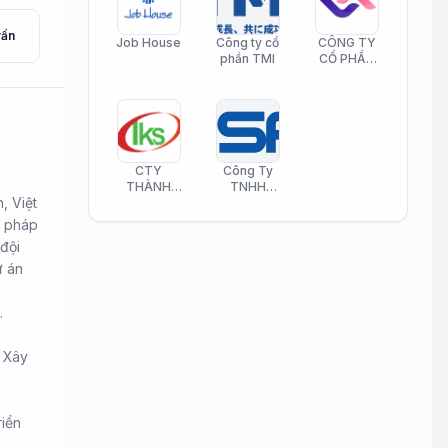
vấn
Job House
Công ty cổ
CÔNG TY
phần TMI
CỔ PHẦN
HELI CARE
CTY
Công Ty
THÀNH
TNHH
, Việt
KIM SƠN
Công Nghệ
PHAMATECH
Phần Mềm
i pháp
Nasani
 đội
ự án
.
t Xây
riển