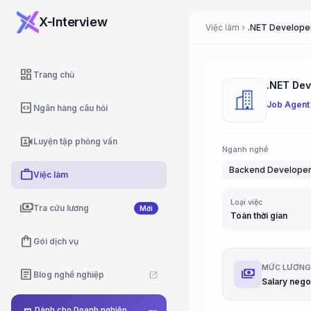
X-Interview
Việc làm
.NET Develope
chevron_right
dashboard
Trang chủ
.NET Dev
Job Agent
code_blocks
Ngân hàng câu hỏi
video_camera_front
Luyện tập phỏng vấn
Ngành nghề
Backend Develope
work
Việc làm
Loại việc
payments
Tra cứu lương
Mới
Toàn thời gian
shopping_bag
Gói dịch vụ
MỨC LƯƠN
payments
article
Blog nghề nghiệp
open_in_new
Dành cho Doanh nghiệp