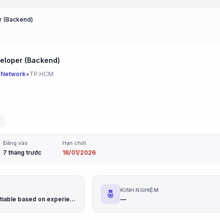
r (Backend)
eloper (Backend)
•
 Network
TP.HCM
r
Đăng vào
Hạn chót
7 tháng trước
18/01/2026
G
KINH NGHIỆM
Salary negotiable based on experience
—