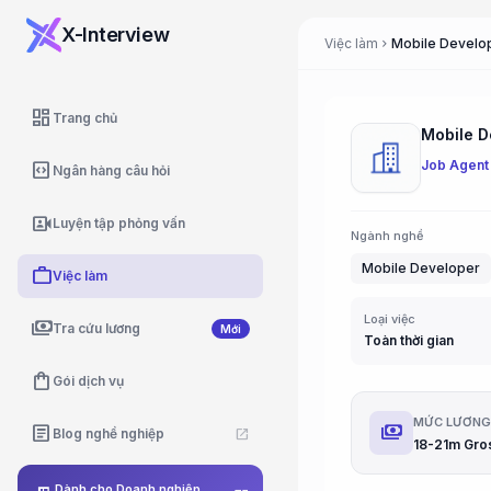
X-Interview
Việc làm
Mobile Develop
chevron_right
dashboard
Trang chủ
Mobile D
Job Agent
code_blocks
Ngân hàng câu hỏi
video_camera_front
Luyện tập phỏng vấn
Ngành nghề
Mobile Developer
work
Việc làm
Loại việc
payments
Tra cứu lương
Mới
Toàn thời gian
shopping_bag
Gói dịch vụ
MỨC LƯƠN
payments
article
Blog nghề nghiệp
open_in_new
18-21m Gro
Dành cho Doanh nghiệp