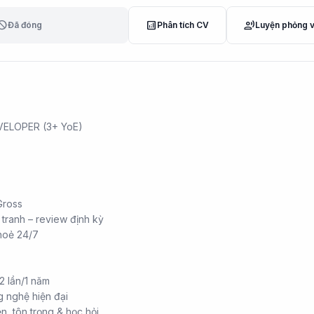
lock
analytics
record_voice_over
Đã đóng
Phân tích CV
Luyện phỏng 
ELOPER (3+ YoE)
Gross
tranh – review định kỳ
hoẻ 24/7
2 lần/1 năm
g nghệ hiện đại
ện, tôn trọng & học hỏi