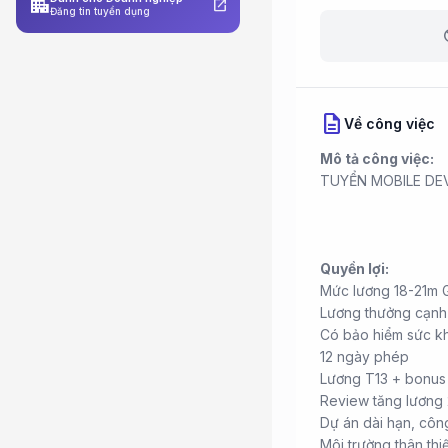
apartment
open_in_new
Đăng tin tuyển dụng
b
description
Về công việc
Mô tả công việc:
TUYỂN MOBILE DEV
Quyền lợi:
Mức lương 18-21m 
Lương thưởng cạnh 
Có bảo hiểm sức k
12 ngày phép
Lương T13 + bonus
Review tăng lương 
Dự án dài hạn, côn
Môi trường thân thi