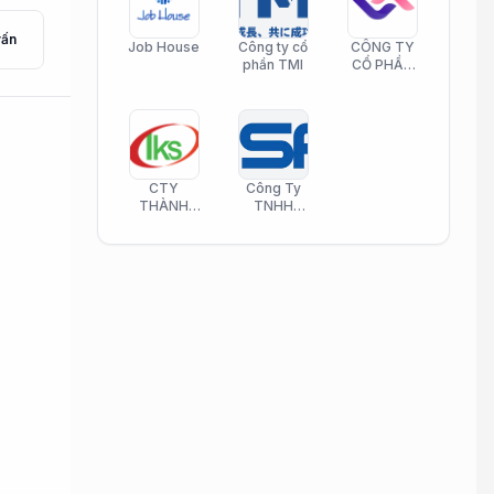
vấn
Job House
Công ty cổ
CÔNG TY
phần TMI
CỔ PHẦN
HELI CARE
CTY
Công Ty
THÀNH
TNHH
KIM SƠN
Công Nghệ
PHAMATECH
Phần Mềm
Nasani