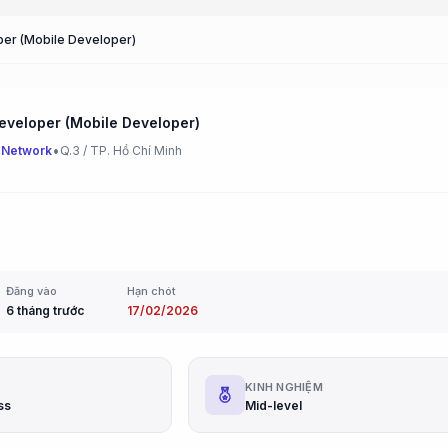
er (Mobile Developer)
eveloper (Mobile Developer)
•
 Network
Q.3 / TP. Hồ Chí Minh
Đăng vào
Hạn chót
6 tháng trước
17/02/2026
G
KINH NGHIỆM
ss
Mid-level