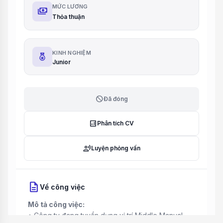
MỨC LƯƠNG
payments
Thỏa thuận
KINH NGHIỆM
Junior
block
Đã đóng
analytics
Phân tích CV
record_voice_over
Luyện phỏng vấn
description
Về công việc
Mô tả công việc:
• Công ty đang tuyển dụng vị trí Middle Manual