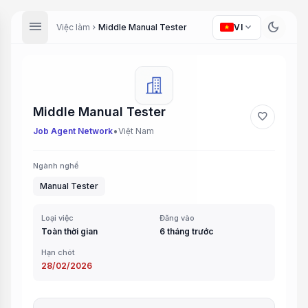
menu
dark_mode
expand_more
Việc làm
Middle Manual Tester
VI
chevron_right
Middle Manual Tester
favorite
•
Job Agent Network
Việt Nam
Ngành nghề
Manual Tester
Loại việc
Đăng vào
Toàn thời gian
6 tháng trước
Hạn chót
28/02/2026