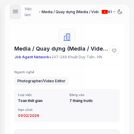
Việc
menu
dark_mode
expand_more
Media / Quay dựng (Media / Video Editor)
VI
chevron_right
làm
Media / Quay dựng (Media / Video Editor)
favorite
•
Job Agent Network
247-249 Khuất Duy Tiến- HN
Ngành nghề
Photographer/Video Editor
Loại việc
Đăng vào
Toàn thời gian
7 tháng trước
Hạn chót
01/02/2026