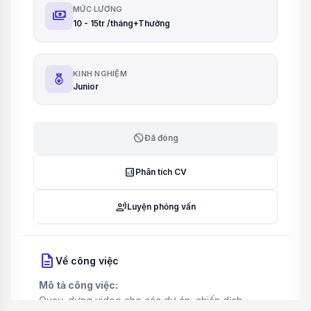
MỨC LƯƠNG
payments
10 - 15tr /tháng+Thưởng
KINH NGHIỆM
Junior
block
Đã đóng
analytics
Phân tích CV
record_voice_over
Luyện phỏng vấn
description
Về công việc
Mô tả công việc:
Quay, dựng video cho các dự án, chiến dịch