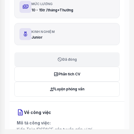
MỨC LƯƠNG
payments
10 - 15tr /tháng+Thưởng
KINH NGHIỆM
Junior
block
Đã đóng
analytics
Phân tích CV
record_voice_over
Luyện phỏng vấn
description
Về công việc
Mô tả công việc:
Kiến Trúc IDSPACE cần tuyển gấp vị trí