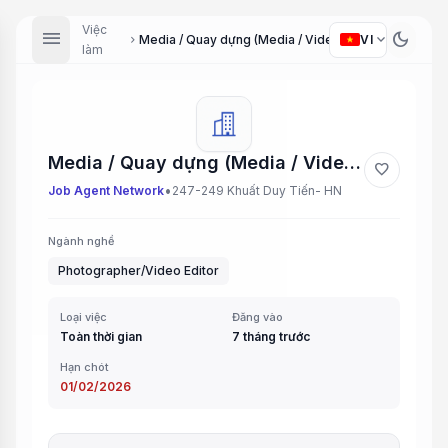
Việc
menu
dark_mode
expand_more
Media / Quay dựng (Media / Video Editor)
VI
chevron_right
làm
Media / Quay dựng (Media / Video Editor)
favorite
•
Job Agent Network
247-249 Khuất Duy Tiến- HN
Ngành nghề
Photographer/Video Editor
Loại việc
Đăng vào
Toàn thời gian
7 tháng trước
Hạn chót
01/02/2026