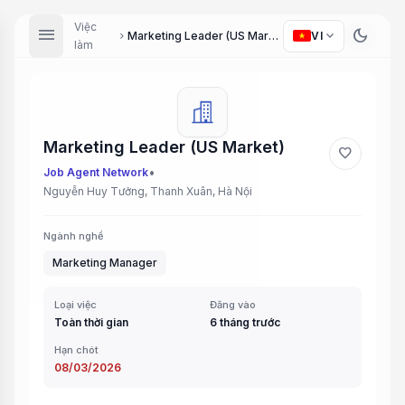
Việc
menu
dark_mode
expand_more
Marketing Leader (US Market)
VI
chevron_right
làm
Marketing Leader (US Market)
favorite
•
Job Agent Network
Nguyễn Huy Tưởng, Thanh Xuân, Hà Nội
Ngành nghề
Marketing Manager
Loại việc
Đăng vào
Toàn thời gian
6 tháng trước
Hạn chót
08/03/2026