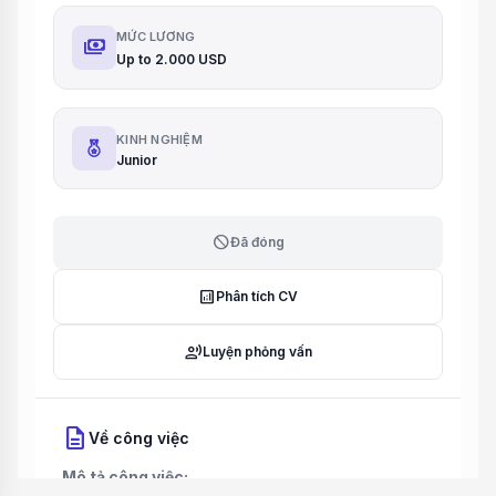
MỨC LƯƠNG
payments
Up to 2.000 USD
KINH NGHIỆM
Junior
block
Đã đóng
analytics
Phân tích CV
record_voice_over
Luyện phỏng vấn
description
Về công việc
Mô tả công việc: