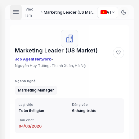
Việc
menu
dark_mode
expand_more
Marketing Leader (US Market)
VI
chevron_right
làm
Marketing Leader (US Market)
favorite
•
Job Agent Network
Nguyễn Huy Tưởng, Thanh Xuân, Hà Nội
Ngành nghề
Marketing Manager
Loại việc
Đăng vào
Toàn thời gian
6 tháng trước
Hạn chót
04/03/2026