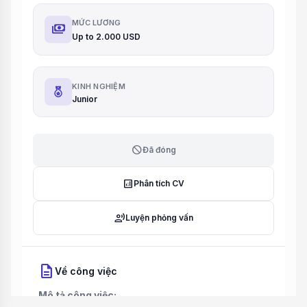
MỨC LƯƠNG
payments
Up to 2.000 USD
KINH NGHIỆM
Junior
block
Đã đóng
analytics
Phân tích CV
record_voice_over
Luyện phỏng vấn
description
Về công việc
Mô tả công việc: