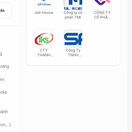
vấn
Job House
Công ty cổ
CÔNG TY
phần TMI
CỔ PHẦN
HELI CARE
CTY
Công Ty
ng
THÀNH
TNHH
KIM SƠN
Công Nghệ
PHAMATECH
Phần Mềm
tương
Nasani
heo
edia
thành
,...).