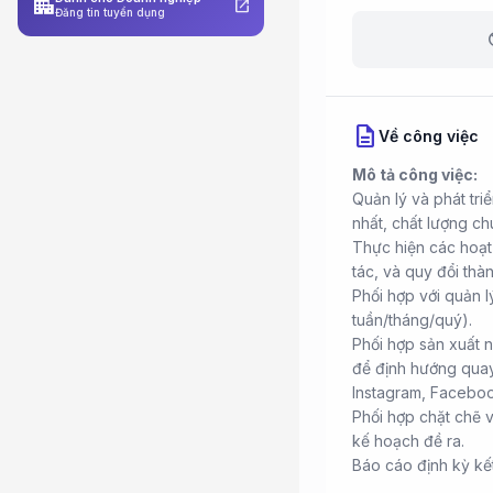
apartment
open_in_new
Đăng tin tuyển dụng
b
description
Về công việc
Mô tả công việc:
Quản lý và phát tr
nhất, chất lượng ch
Thực hiện các hoạt
tác, và quy đổi th
Phối hợp với quản 
tuần/tháng/quý).
Phối hợp sản xuất n
để định hướng quay
Instagram, Facebook
Phối hợp chặt chẽ v
kế hoạch đề ra.
Báo cáo định kỳ kết