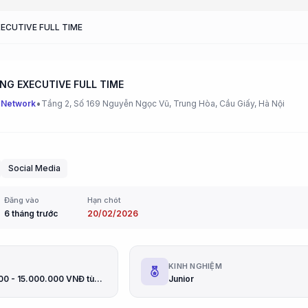
ECUTIVE FULL TIME
NG EXECUTIVE FULL TIME
•
 Network
Tầng 2, Số 169 Nguyễn Ngọc Vũ, Trung Hòa, Cầu Giấy, Hà Nội
Social Media
Đăng vào
Hạn chót
6 tháng trước
20/02/2026
G
KINH NGHIỆM
Từ 9.000.000 - 15.000.000 VNĐ tùy năng lực
Junior