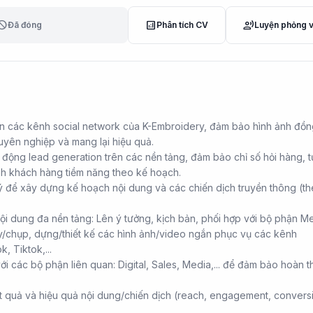
lock
analytics
record_voice_over
Đã đóng
Phân tích CV
Luyện phỏng 
iển các kênh social network của K-Embroidery, đảm bảo hình ảnh đồ
uyên nghiệp và mang lại hiệu quả.
 động lead generation trên các nền tảng, đảm bảo chỉ số hỏi hàng, 
ành khách hàng tiềm năng theo kế hoạch.
lý để xây dựng kế hoạch nội dung và các chiến dịch truyền thông (t
ội dung đa nền tảng: Lên ý tưởng, kịch bản, phối hợp với bộ phận M
/chụp, dựng/thiết kế các hình ảnh/video ngắn phục vụ các kênh
, Tiktok,...
ới các bộ phận liên quan: Digital, Sales, Media,... để đảm bảo hoàn 
 quả và hiệu quả nội dung/chiến dịch (reach, engagement, conversion