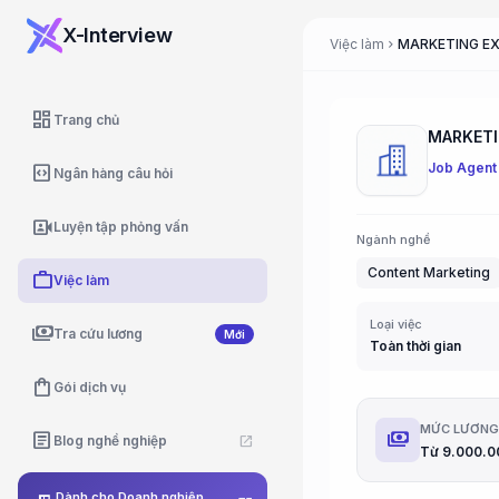
X-Interview
Việc làm
MARKETING EX
chevron_right
dashboard
Trang chủ
MARKETI
Job Agent
code_blocks
Ngân hàng câu hỏi
video_camera_front
Luyện tập phỏng vấn
Ngành nghề
Content Marketing
work
Việc làm
Loại việc
payments
Tra cứu lương
Mới
Toàn thời gian
shopping_bag
Gói dịch vụ
MỨC LƯƠN
payments
article
Blog nghề nghiệp
open_in_new
Dành cho Doanh nghiệp