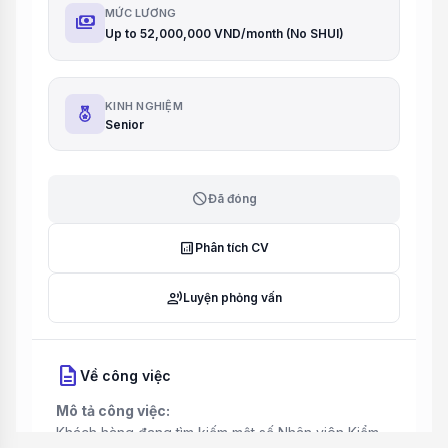
MỨC LƯƠNG
payments
Up to 52,000,000 VND/month (No SHUI)
KINH NGHIỆM
Senior
block
Đã đóng
analytics
Phân tích CV
record_voice_over
Luyện phỏng vấn
description
Về công việc
Mô tả công việc:
Khách hàng đang tìm kiếm một số Nhân viên Kiểm