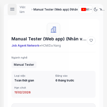
Việc
menu
dark_mode
expand_more
VI
Manual Tester (Web app) (Nhân viên Kiểm thử Thủ công (Ứng dụng Web))
chevron_right
làm
Manual Tester (Web app) (Nhân viên Kiểm thử Thủ công (Ứng dụng Web))
favorite
•
Job Agent Network
HCM/Da Nang
Ngành nghề
Manual Tester
Loại việc
Đăng vào
Toàn thời gian
6 tháng trước
Hạn chót
11/02/2026