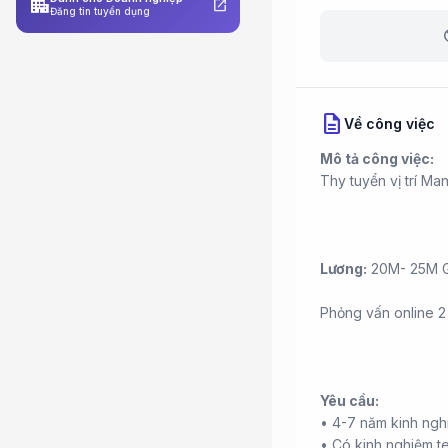
apartment
open_in_new
Đăng tin tuyển dụng
b
description
Về công việc
Mô tả công việc:
Thy tuyển vị trí Ma
Lương:
20M- 25M G
Phỏng vấn online 2
Yêu cầu:
• 4-7 năm kinh ngh
• Có kinh nghiệm 