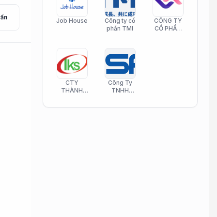
vấn
Job House
Công ty cổ
CÔNG TY
phần TMI
CỔ PHẦN
HELI CARE
CTY
Công Ty
THÀNH
TNHH
KIM SƠN
Công Nghệ
PHAMATECH
Phần Mềm
Nasani