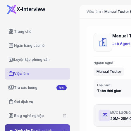
X-Interview
Việc làm
Manual Tester 
chevron_right
dashboard
Trang chủ
Manual T
Job Agent
code_blocks
Ngân hàng câu hỏi
video_camera_front
Luyện tập phỏng vấn
Ngành nghề
Manual Tester
work
Việc làm
Loại việc
payments
Tra cứu lương
Mới
Toàn thời gian
shopping_bag
Gói dịch vụ
MỨC LƯƠN
payments
article
Blog nghề nghiệp
open_in_new
20M- 25M 
Dành cho Doanh nghiệp