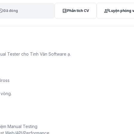
lock
analytics
record_voice_over
Đã đóng
Phân tích CV
Luyện phỏng 
nual Tester cho Tinh Vân Software ạ.
ross
 vòng.
iệm Manual Testing
test Web/API/Performance