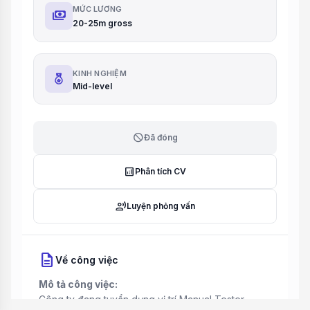
MỨC LƯƠNG
payments
20-25m gross
KINH NGHIỆM
Mid-level
block
Đã đóng
analytics
Phân tích CV
record_voice_over
Luyện phỏng vấn
description
Về công việc
Mô tả công việc:
Công ty đang tuyển dụng vị trí Manual Tester.