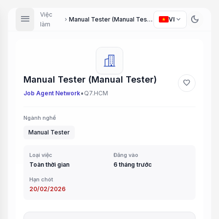
Việc
menu
dark_mode
expand_more
Manual Tester (Manual Tester)
VI
chevron_right
làm
Manual Tester (Manual Tester)
favorite
•
Job Agent Network
Q7.HCM
Ngành nghề
Manual Tester
Loại việc
Đăng vào
Toàn thời gian
6 tháng trước
Hạn chót
20/02/2026