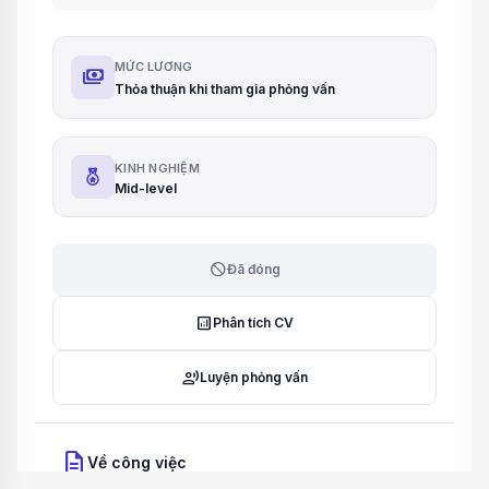
MỨC LƯƠNG
payments
Thỏa thuận khi tham gia phỏng vấn
KINH NGHIỆM
Mid-level
block
Đã đóng
analytics
Phân tích CV
record_voice_over
Luyện phỏng vấn
description
Về công việc