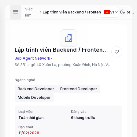
Việc
menu
dark_mode
expand_more
VI
Lập trình viên Backend / Frontend và App (Backend / Frontend and App Developer)
chevron_right
làm
Lập trình viên Backend / Frontend và App (Backend / Frontend and App Developer)
favorite
•
Job Agent Network
Số 3B1, ngõ 40 Xuân La, phường Xuân Đỉnh, Hà Nội, Việt Nam
Ngành nghề
Backend Developer
Frontend Developer
Mobile Developer
Loại việc
Đăng vào
Toàn thời gian
6 tháng trước
Hạn chót
11/02/2026