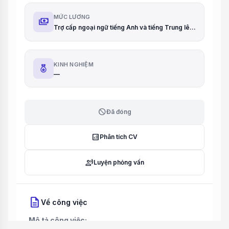
MỨC LƯƠNG
payments
Trợ cấp ngoại ngữ tiếng Anh và tiếng Trung lên đến 6.5 triệu/tháng
KINH NGHIỆM
—
block
Đã đóng
analytics
Phân tích CV
record_voice_over
Luyện phỏng vấn
description
Về công việc
Mô tả công việc: