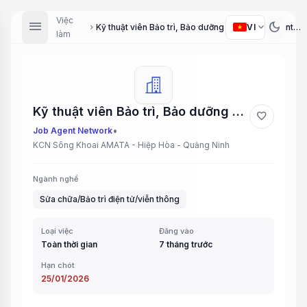
Việc
menu
dark_mode
expand_more
VI
Kỹ thuật viên Bảo trì, Bảo dưỡng SMT (SMT Maintenance Technician)
chevron_right
làm
Kỹ thuật viên Bảo trì, Bảo dưỡng SMT (SMT Maintenance Technician)
favorite
•
Job Agent Network
KCN Sông Khoai AMATA - Hiệp Hòa - Quảng Ninh
Ngành nghề
Sửa chữa/Bảo trì điện tử/viễn thông
Loại việc
Đăng vào
Toàn thời gian
7 tháng trước
Hạn chót
25/01/2026