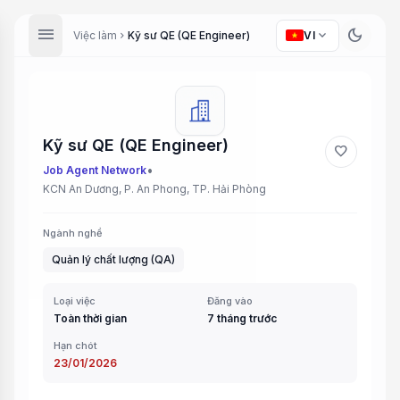
menu
dark_mode
expand_more
Việc làm
Kỹ sư QE (QE Engineer)
VI
chevron_right
Kỹ sư QE (QE Engineer)
favorite
•
Job Agent Network
KCN An Dương, P. An Phong, TP. Hải Phòng
Ngành nghề
Quản lý chất lượng (QA)
Loại việc
Đăng vào
Toàn thời gian
7 tháng trước
Hạn chót
23/01/2026