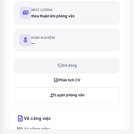
MỨC LƯƠNG
payments
thỏa thuận khi phỏng vấn
KINH NGHIỆM
—
block
Đã đóng
analytics
Phân tích CV
record_voice_over
Luyện phỏng vấn
description
Về công việc
Mô tả công việc: