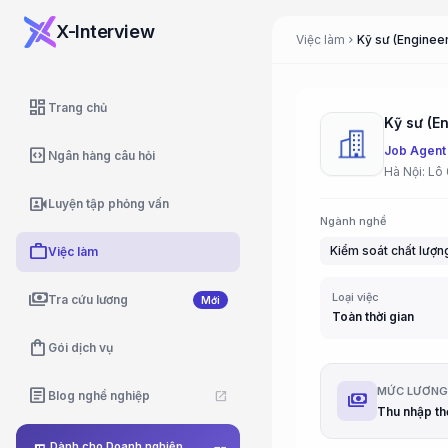
X-Interview
Việc làm
Kỹ sư (Engineer
chevron_right
dashboard
Trang chủ
Kỹ sư (E
Job Agent
code_blocks
Ngân hàng câu hỏi
Hà Nội: Lô
video_camera_front
Luyện tập phỏng vấn
Ngành nghề
work
Kiểm soát chất lượn
Việc làm
payments
Loại việc
Tra cứu lương
Mới
Toàn thời gian
shopping_bag
Gói dịch vụ
article
MỨC LƯƠN
Blog nghề nghiệp
open_in_new
payments
Dành cho Doanh nghiệp