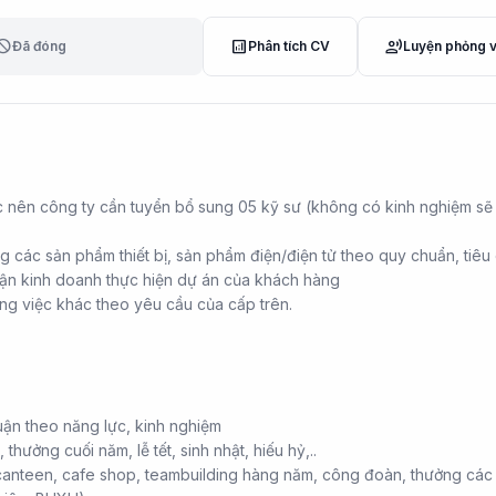
lock
analytics
record_voice_over
Đã đóng
Phân tích CV
Luyện phỏng 
c nên công ty cần tuyển bổ sung 05 kỹ sư (không có kinh nghiệm s
ng các sản phẩm thiết bị, sản phẩm điện/điện tử theo quy chuẩn, tiêu
hận kinh doanh thực hiện dự án của khách hàng
ng việc khác theo yêu cầu của cấp trên.
uận theo năng lực, kinh nghiệm
thưởng cuối năm, lễ tết, sinh nhật, hiếu hỷ,..
a canteen, cafe shop, teambuilding hàng năm, công đoàn, thưởng các