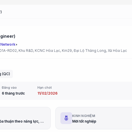
)
ngineer)
•
 Network
 01A-RD02, Khu R&D, KCNC Hòa Lạc, Km29, Đại Lộ Thăng Long, Xã Hòa Lạc
g (QC)
Đăng vào
Hạn chót
6 tháng trước
11/02/2026
G
KINH NGHIỆM
Thu nhập thỏa thuận theo năng lực, kinh nghiệm
Mới tốt nghiệp