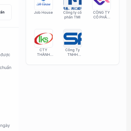
vấn
Job House
Công ty cổ
CÔNG TY
phần TMI
CỔ PHẦN
HELI CARE
CTY
Công Ty
ẽ được
THÀNH
TNHH
KIM SƠN
Công Nghệ
PHAMATECH
Phần Mềm
 chuẩn
Nasani
 ngày