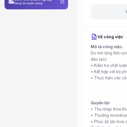
apartment
open_in_new
Đăng tin tuyển dụng
b
description
Về công việc
Mô tả công việc:
Do mở rộng lĩnh vự
đào tạo)
• Kiểm tra chất lượ
• Kết hợp với bộ p
• Thực hiện các cô
Quyền lợi:
• Thu nhập thỏa th
• Thưởng incentive, 
• Phúc lợi (ăn trư