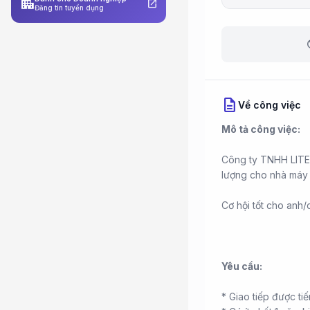
apartment
open_in_new
Đăng tin tuyển dụng
b
description
Về công việc
Mô tả công việc:
Công ty TNHH LITEO
lượng cho nhà máy 
Cơ hội tốt cho anh/
Yêu cầu:
* Giao tiếp được ti