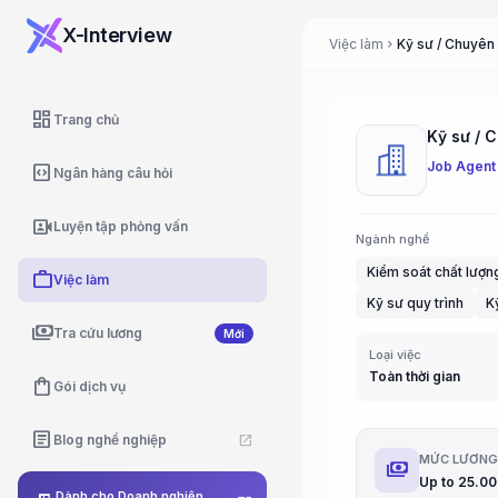
X-Interview
Việc làm
chevron_right
dashboard
Trang chủ
Kỹ sư / C
Job Agent
code_blocks
Ngân hàng câu hỏi
video_camera_front
Luyện tập phỏng vấn
Ngành nghề
Kiểm soát chất lượn
work
Việc làm
Kỹ sư quy trình
K
payments
Tra cứu lương
Mới
Loại việc
Toàn thời gian
shopping_bag
Gói dịch vụ
article
Blog nghề nghiệp
open_in_new
MỨC LƯƠN
payments
Up to 25.0
Dành cho Doanh nghiệp