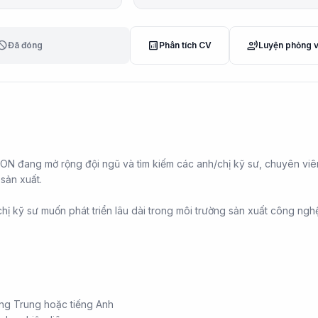
lock
analytics
record_voice_over
Đã đóng
Phân tích CV
Luyện phỏng 
N đang mở rộng đội ngũ và tìm kiếm các anh/chị kỹ sư, chuyên viê
sản xuất.
chị kỹ sư muốn phát triển lâu dài trong môi trường sản xuất công ngh
ếng Trung hoặc tiếng Anh