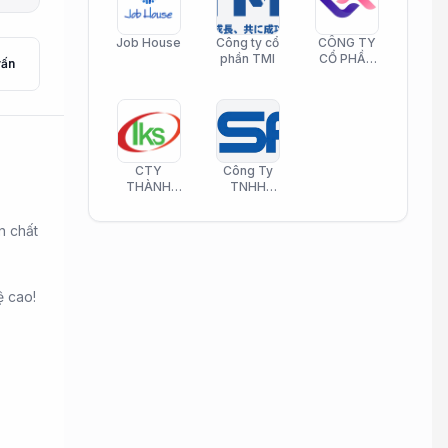
Job House
Công ty cổ
CÔNG TY
phần TMI
CỔ PHẦN
vấn
HELI CARE
CTY
Công Ty
THÀNH
TNHH
KIM SƠN
Công Nghệ
PHAMATECH
Phần Mềm
n chất
Nasani
ệ cao!