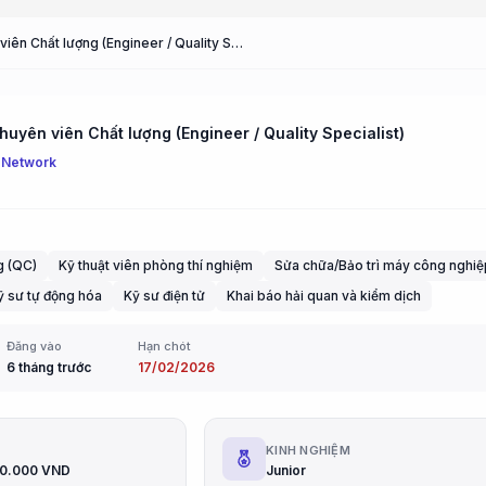
Kỹ sư / Chuyên viên Chất lượng (Engineer / Quality Specialist)
huyên viên Chất lượng (Engineer / Quality Specialist)
 Network
g (QC)
Kỹ thuật viên phòng thí nghiệm
Sửa chữa/Bảo trì máy công nghiệ
ỹ sư tự động hóa
Kỹ sư điện tử
Khai báo hải quan và kiểm dịch
Đăng vào
Hạn chót
6 tháng trước
17/02/2026
G
KINH NGHIỆM
00.000 VND
Junior