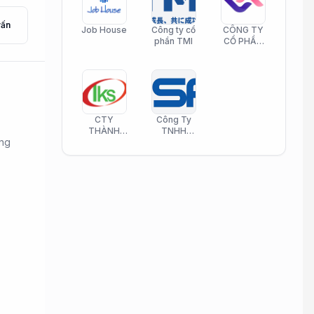
vấn
Job House
Công ty cổ
CÔNG TY
phần TMI
CỔ PHẦN
HELI CARE
CTY
Công Ty
THÀNH
TNHH
ong
KIM SƠN
Công Nghệ
PHAMATECH
Phần Mềm
Nasani