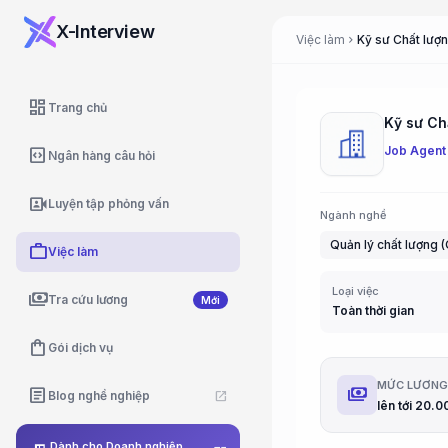
X-Interview
Việc làm
Kỹ sư Chất lượn
chevron_right
dashboard
Trang chủ
Kỹ sư Ch
Job Agent
code_blocks
Ngân hàng câu hỏi
video_camera_front
Luyện tập phỏng vấn
Ngành nghề
Quản lý chất lượng 
work
Việc làm
Loại việc
payments
Tra cứu lương
Mới
Toàn thời gian
shopping_bag
Gói dịch vụ
MỨC LƯƠN
payments
article
Blog nghề nghiệp
open_in_new
Dành cho Doanh nghiệp