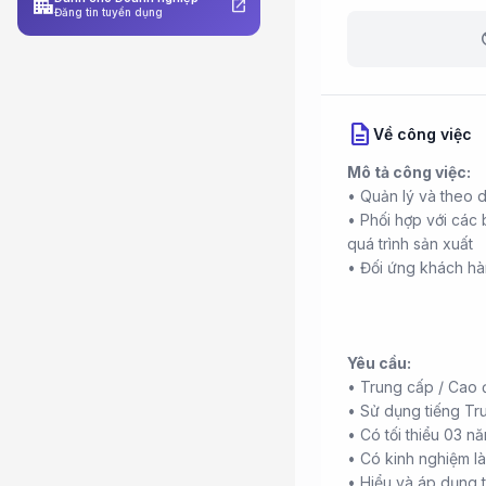
apartment
open_in_new
Đăng tin tuyển dụng
b
description
Về công việc
Mô tả công việc:
• Quản lý và theo d
• Phối hợp với các 
quá trình sản xuất
• Đối ứng khách hà
Yêu cầu:
• Trung cấp / Cao 
• Sử dụng tiếng Tru
• Có tối thiểu 03 n
• Có kinh nghiệm là
• Hiểu và áp dụng t