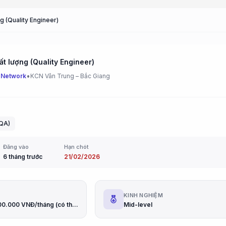
g (Quality Engineer)
ất lượng (Quality Engineer)
•
 Network
KCN Vân Trung – Bắc Giang
(QA)
Đăng vào
Hạn chót
6 tháng trước
21/02/2026
G
KINH NGHIỆM
lên tới 20.000.000 VNĐ/tháng (có thể thỏa thuận theo năng lực)
Mid-level