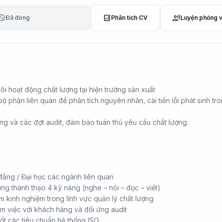
lock
analytics
record_voice_over
Đã đóng
Phân tích CV
Luyện phỏng 
õi hoạt động chất lượng tại hiện trường sản xuất
bộ phận liên quan để phân tích nguyên nhân, cải tiến lỗi phát sinh tr
ng và các đợt audit, đảm bảo tuân thủ yêu cầu chất lượng.
đẳng / Đại học các ngành liên quan
ng thành thạo 4 kỹ năng (nghe – nói – đọc – viết)
ăm kinh nghiệm trong lĩnh vực quản lý chất lượng
m việc với khách hàng và đối ứng audit
ốt các tiêu chuẩn hệ thống ISO.