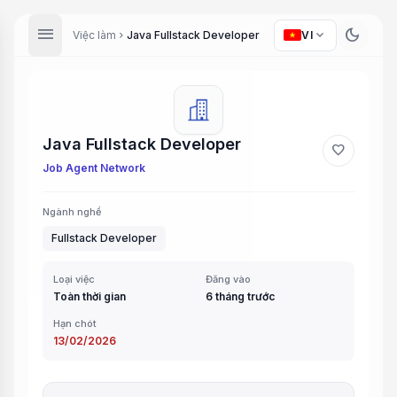
menu
dark_mode
expand_more
Việc làm
Java Fullstack Developer
VI
chevron_right
Java Fullstack Developer
favorite
Job Agent Network
Ngành nghề
Fullstack Developer
Loại việc
Đăng vào
Toàn thời gian
6 tháng trước
Hạn chót
13/02/2026