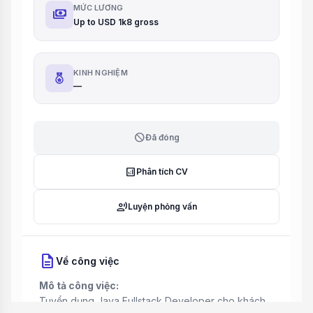
MỨC LƯƠNG
payments
Up to USD 1k8 gross
KINH NGHIỆM
—
block
Đã đóng
analytics
Phân tích CV
record_voice_over
Luyện phỏng vấn
description
Về công việc
Mô tả công việc:
Tuyển dụng Java Fullstack Developer cho khách