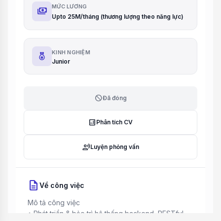
MỨC LƯƠNG
payments
Upto 25M/tháng (thương lượng theo năng lực)
KINH NGHIỆM
Junior
block
Đã đóng
analytics
Phân tích CV
record_voice_over
Luyện phỏng vấn
description
Về công việc
Mô tả công việc
• Phát triển & bảo trì hệ thống backend, RESTful