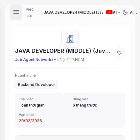
Việc
menu
dark_mode
expand_more
VI
JAVA DEVELOPER (MIDDLE) (Java Developer (Middle))
chevron_right
làm
JAVA DEVELOPER (MIDDLE) (Java Developer (Middle))
favorite
•
Job Agent Network
Hà Nội / TP.HCM
Ngành nghề
Backend Developer
Loại việc
Đăng vào
Toàn thời gian
6 tháng trước
Hạn chót
20/02/2026