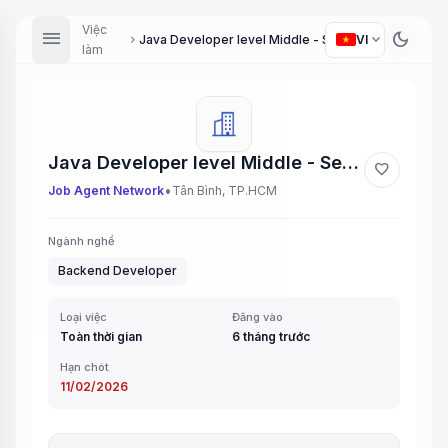
Việc
menu
dark_mode
expand_more
Java Developer level Middle - Senior
VI
chevron_right
làm
Java Developer level Middle - Senior
favorite
•
Job Agent Network
Tân Bình, TP.HCM
Ngành nghề
Backend Developer
Loại việc
Đăng vào
Toàn thời gian
6 tháng trước
Hạn chót
11/02/2026