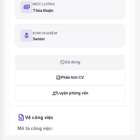
MỨC LƯƠNG
payments
Thỏa thuận
KINH NGHIỆM
Senior
block
Đã đóng
analytics
Phân tích CV
record_voice_over
Luyện phỏng vấn
description
Về công việc
Mô tả công việc: