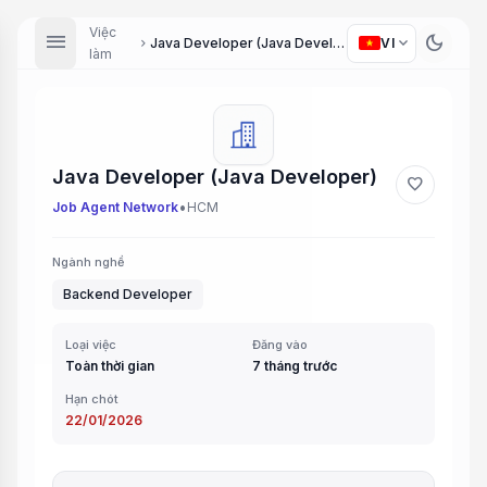
Việc
menu
dark_mode
expand_more
Java Developer (Java Developer)
VI
chevron_right
làm
Java Developer (Java Developer)
favorite
•
Job Agent Network
HCM
Ngành nghề
Backend Developer
Loại việc
Đăng vào
Toàn thời gian
7 tháng trước
Hạn chót
22/01/2026