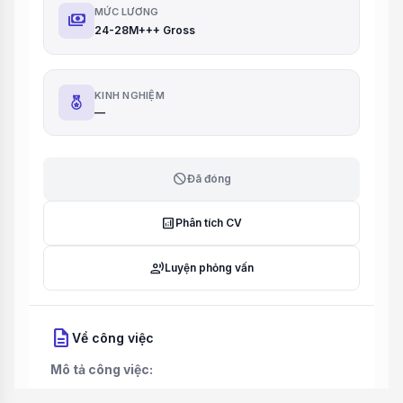
MỨC LƯƠNG
payments
24-28M+++ Gross
KINH NGHIỆM
—
block
Đã đóng
analytics
Phân tích CV
record_voice_over
Luyện phỏng vấn
description
Về công việc
Mô tả công việc: