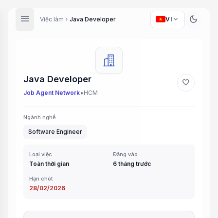
menu
dark_mode
expand_more
Việc làm
Java Developer
VI
chevron_right
Java Developer
favorite
•
Job Agent Network
HCM
Ngành nghề
Software Engineer
Loại việc
Đăng vào
Toàn thời gian
6 tháng trước
Hạn chót
28/02/2026