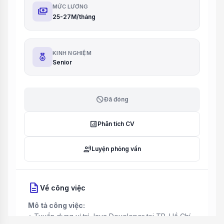
MỨC LƯƠNG
payments
25-27M/tháng
KINH NGHIỆM
Senior
block
Đã đóng
analytics
Phân tích CV
record_voice_over
Luyện phỏng vấn
description
Về công việc
Mô tả công việc:
• Tuyển dụng vị trí Java Developer tại TP. Hồ Chí