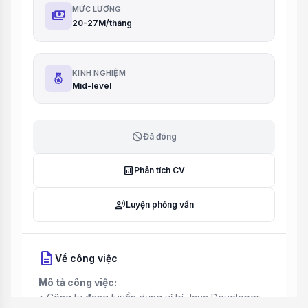
MỨC LƯƠNG
payments
20-27M/tháng
KINH NGHIỆM
Mid-level
block
Đã đóng
analytics
Phân tích CV
record_voice_over
Luyện phỏng vấn
description
Về công việc
Mô tả công việc:
• Công ty đang tuyển dụng vị trí Java Developer