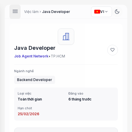
menu
dark_mode
expand_more
Việc làm
Java Developer
VI
chevron_right
Java Developer
favorite
•
Job Agent Network
TP.HCM
Ngành nghề
Backend Developer
Loại việc
Đăng vào
Toàn thời gian
6 tháng trước
Hạn chót
25/02/2026