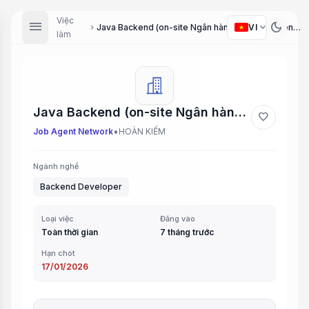
Việc
menu
dark_mode
expand_more
VI
Java Backend (on-site Ngân hàng) (Java Backend Developer (on-site Bank))
chevron_right
làm
Java Backend (on-site Ngân hàng) (Java Backend Developer (on-site Bank))
favorite
•
Job Agent Network
HOÀN KIẾM
Ngành nghề
Backend Developer
Loại việc
Đăng vào
Toàn thời gian
7 tháng trước
Hạn chót
17/01/2026