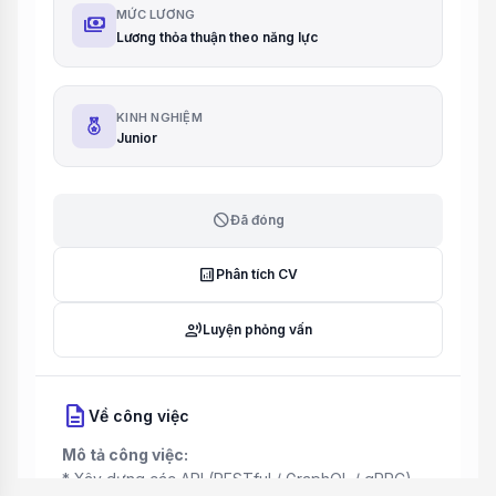
MỨC LƯƠNG
payments
Lương thỏa thuận theo năng lực
KINH NGHIỆM
Junior
block
Đã đóng
analytics
Phân tích CV
record_voice_over
Luyện phỏng vấn
description
Về công việc
Mô tả công việc:
* Xây dựng các API (RESTful / GraphQL / gRPC)