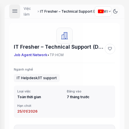
Việc
menu
dark_mode
expand_more
IT Fresher – Technical Support (Dynamics)
VI
chevron_right
làm
IT Fresher – Technical Support (Dynamics)
favorite
•
Job Agent Network
TP.HCM
Ngành nghề
IT Helpdesk/IT support
Loại việc
Đăng vào
Toàn thời gian
7 tháng trước
Hạn chót
25/01/2026