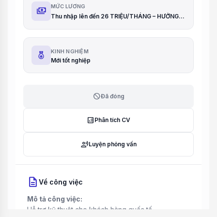
MỨC LƯƠNG
payments
Thu nhập lên đến 26 TRIỆU/THÁNG – HƯỞNG 100% LƯƠNG THỬ VIỆC
KINH NGHIỆM
Mới tốt nghiệp
block
Đã đóng
analytics
Phân tích CV
record_voice_over
Luyện phỏng vấn
description
Về công việc
Mô tả công việc:
Hỗ trợ kỹ thuật cho khách hàng quốc tế.