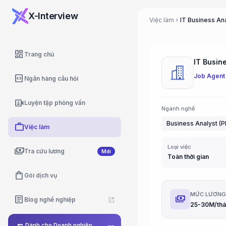
X-Interview
Việc làm
IT Business An
chevron_right
dashboard
Trang chủ
IT Busin
Job Agent
code_blocks
Ngân hàng câu hỏi
video_camera_front
Luyện tập phỏng vấn
Ngành nghề
Business Analyst (P
work
Việc làm
Loại việc
payments
Tra cứu lương
Mới
Toàn thời gian
shopping_bag
Gói dịch vụ
MỨC LƯƠN
payments
article
Blog nghề nghiệp
open_in_new
25-30M/th
Dành cho Doanh nghiệp