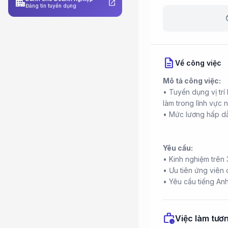
apartment
open_in_new
Đăng tin tuyển dụng
b
description
Về công việc
Mô tả công việc:
• Tuyển dụng vị trí
làm trong lĩnh vực
• Mức lương hấp dẫ
Yêu cầu:
• Kinh nghiệm trên
• Ưu tiên ứng viên
• Yêu cầu tiếng Anh 
work_history
Việc làm tươn