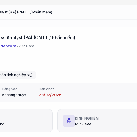
alyst (BA) (CNTT / Phần mềm)
ess Analyst (BA) (CNTT / Phần mềm)
•
 Network
Việt Nam
hân tích nghiệp vụ)
Đăng vào
Hạn chót
6 tháng trước
28/02/2026
G
KINH NGHIỆM
áng
Mid-level