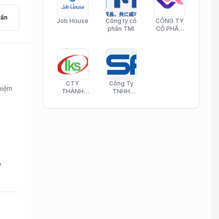
vấn
Job House
Công ty cổ
CÔNG TY
phần TMI
CỔ PHẦN
HELI CARE
CTY
Công Ty
hiệm
THÀNH
TNHH
KIM SƠN
Công Nghệ
PHAMATECH
Phần Mềm
Nasani
ọ