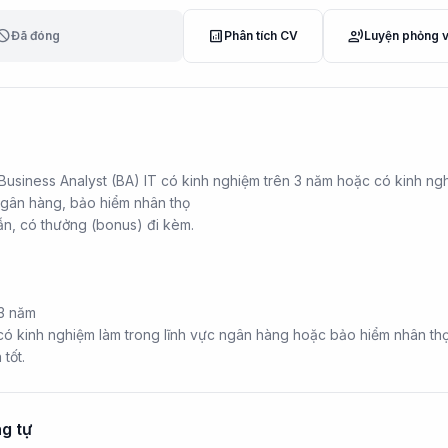
lock
analytics
record_voice_over
Đã đóng
Phân tích CV
Luyện phỏng 
 Business Analyst (BA) IT có kinh nghiệm trên 3 năm hoặc có kinh ng
 ngân hàng, bảo hiểm nhân thọ
n, có thưởng (bonus) đi kèm.
 3 năm
 có kinh nghiệm làm trong lĩnh vực ngân hàng hoặc bảo hiểm nhân th
tốt.
g tự