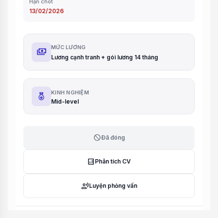
Hạn chót
13/02/2026
MỨC LƯƠNG
payments
Lương cạnh tranh + gói lương 14 tháng
KINH NGHIỆM
Mid-level
block
Đã đóng
analytics
Phân tích CV
record_voice_over
Luyện phỏng vấn