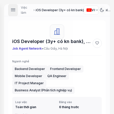
Việc
menu
dark_mode
expand_more
VI
iOS Developer (3y+ có kn bank), Android Developer (3y+ có kn bank), Python Developer (3y+ có bằng ĐH), Frontend Developer (Vue or ReactJS, 5y+ có tiếng anh tốt), Java Developer (3y+ có bằng ĐH), Java Developer (5y+ eng Fluent), Manual Test Lead (5y+ En...
chevron_right
làm
iOS Developer (3y+ có kn bank), Android Developer (3y+ có kn bank), Python Developer (3y+ có bằng ĐH), Frontend Developer (Vue or ReactJS, 5y+ có tiếng anh tốt), Java Developer (3y+ có bằng ĐH), Java Developer (5y+ eng Fluent), Manual Test Lead (5y+ En...
favorite
•
Job Agent Network
Cầu Giấy, Hà Nội
Ngành nghề
Backend Developer
Frontend Developer
Mobile Developer
QA Engineer
IT Project Manager
Business Analyst (Phân tích nghiệp vụ)
Loại việc
Đăng vào
Toàn thời gian
6 tháng trước