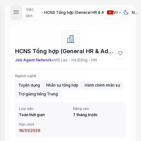
Việc
menu
dark_mode
expand_more
VI
HCNS Tổng hợp (General HR & Administration), Nhân viên Headhunt (Headhunter), Trợ giảng (Teaching Assistant)
chevron_right
làm
HCNS Tổng hợp (General HR & Administration), Nhân viên Headhunt (Headhunter), Trợ giảng (Teaching Assistant)
favorite
•
Job Agent Network
Mỗ Lao - Hà Đông - HN
Ngành nghề
Tuyển dụng
Nhân sự tổng hợp
Hành chính nhân sự
Trợ giảng tiếng Trung
Loại việc
Đăng vào
Toàn thời gian
7 tháng trước
Hạn chót
16/01/2026