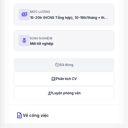
MỨC LƯƠNG
payments
15-20tr (HCNS Tổng hợp), 10-16tr/tháng + thưởng (Nhân viên Headhunt), 12-16tr (Trợ giảng)
KINH NGHIỆM
Mới tốt nghiệp
block
Đã đóng
analytics
Phân tích CV
record_voice_over
Luyện phỏng vấn
description
Về công việc
Mô tả công việc: