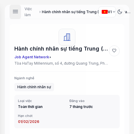
Việc
menu
dark_mode
expand_more
VI
Hành chính nhân sự tiếng Trung (HR & Administrative Staff - Chinese Speaker)
chevron_right
làm
Hành chính nhân sự tiếng Trung (HR & Administrative Staff - Chinese Speaker)
favorite
•
Job Agent Network
Tòa HaTay Millennium, số 4, đường Quang Trung, Phường Hà Đông Hà Nội
Ngành nghề
Hành chính nhân sự
Loại việc
Đăng vào
Toàn thời gian
7 tháng trước
Hạn chót
01/02/2026