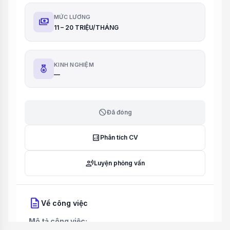
MỨC LƯƠNG
payments
11 – 20 TRIỆU/THÁNG
KINH NGHIỆM
—
block
Đã đóng
analytics
Phân tích CV
record_voice_over
Luyện phỏng vấn
description
Về công việc
Mô tả công việc: