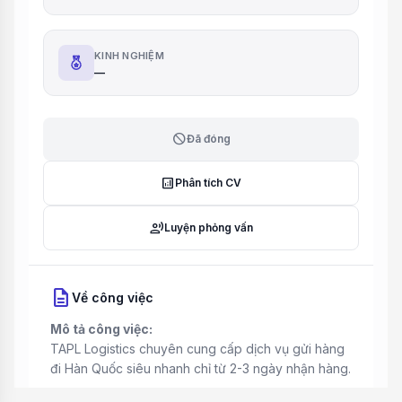
KINH NGHIỆM
—
block
Đã đóng
analytics
Phân tích CV
record_voice_over
Luyện phỏng vấn
description
Về công việc
Mô tả công việc:
TAPL Logistics chuyên cung cấp dịch vụ gửi hàng
đi Hàn Quốc siêu nhanh chỉ từ 2-3 ngày nhận hàng.