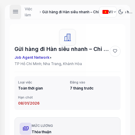
Việc
menu
dark_mode
expand_more
VI
Gửi hàng đi Hàn siêu nhanh – Chỉ 2~3 ngày nhận hàng! AN TOÀN – NHANH CHÓNG – GIÁ TỐT NHẤT! Bạn có
chevron_right
làm
Gửi hàng đi Hàn siêu nhanh – Chỉ 2~3 ngày nhận hàng! AN TOÀN – NHANH CHÓNG – GIÁ TỐT NHẤT! Bạn có
favorite
•
Job Agent Network
TP Hồ Chí Minh; Nha Trang, Khánh Hòa
Loại việc
Đăng vào
Toàn thời gian
7 tháng trước
Hạn chót
08/01/2026
MỨC LƯƠNG
payments
Thỏa thuận