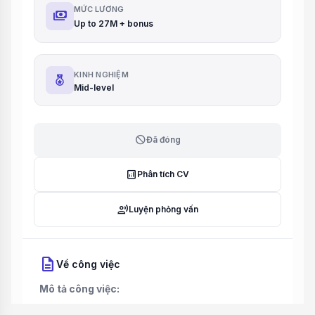
MỨC LƯƠNG
payments
Up to 27M + bonus
KINH NGHIỆM
Mid-level
block
Đã đóng
analytics
Phân tích CV
record_voice_over
Luyện phỏng vấn
description
Về công việc
Mô tả công việc: