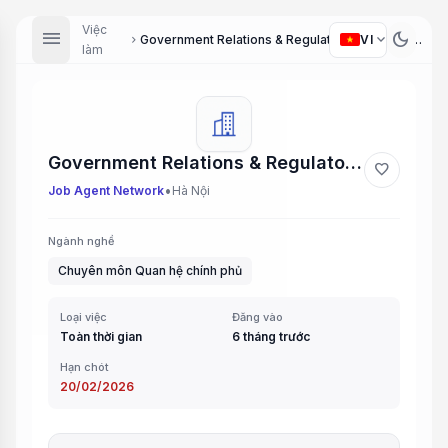
Việc
menu
dark_mode
expand_more
VI
Government Relations & Regulatory Affairs (Hà Nội)
chevron_right
làm
Government Relations & Regulatory Affairs (Hà Nội)
favorite
•
Job Agent Network
Hà Nội
Ngành nghề
Chuyên môn Quan hệ chính phủ
Loại việc
Đăng vào
Toàn thời gian
6 tháng trước
Hạn chót
20/02/2026