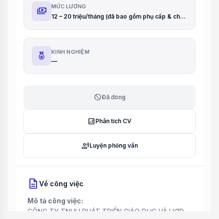
MỨC LƯƠNG
payments
12 – 20 triệu/tháng (đã bao gồm phụ cấp & chuyên cần); Tăng ca ngoài giờ: 220.000 – 300.000đ/tiết (1.5h)
KINH NGHIỆM
—
block
Đã đóng
analytics
Phân tích CV
record_voice_over
Luyện phỏng vấn
description
Về công việc
Mô tả công việc:
CÔNG TY TNHH PHÁT TRIỂN GIÁO DỤC VÀ HỢP