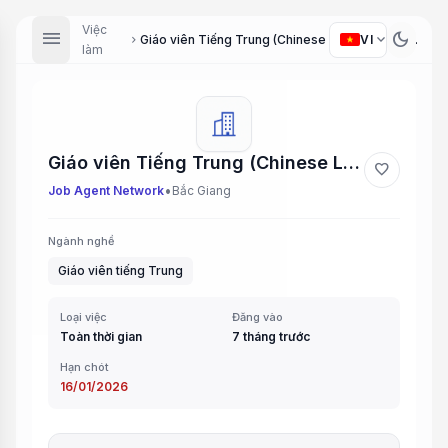
Việc
menu
dark_mode
expand_more
VI
Giáo viên Tiếng Trung (Chinese Language Teacher)
chevron_right
làm
Giáo viên Tiếng Trung (Chinese Language Teacher)
favorite
•
Job Agent Network
Bắc Giang
Ngành nghề
Giáo viên tiếng Trung
Loại việc
Đăng vào
Toàn thời gian
7 tháng trước
Hạn chót
16/01/2026