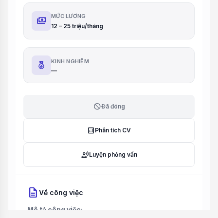
MỨC LƯƠNG
payments
12 – 25 triệu/tháng
KINH NGHIỆM
—
block
Đã đóng
analytics
Phân tích CV
record_voice_over
Luyện phỏng vấn
description
Về công việc
Mô tả công việc: