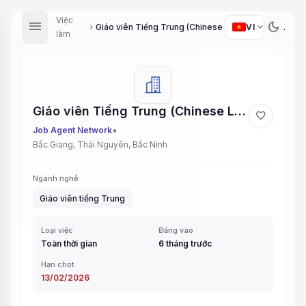
Việc
menu
dark_mode
expand_more
VI
Giáo viên Tiếng Trung (Chinese Language Teacher)
chevron_right
làm
Giáo viên Tiếng Trung (Chinese Language Teacher)
favorite
•
Job Agent Network
Bắc Giang, Thái Nguyên, Bắc Ninh
Ngành nghề
Giáo viên tiếng Trung
Loại việc
Đăng vào
Toàn thời gian
6 tháng trước
Hạn chót
13/02/2026